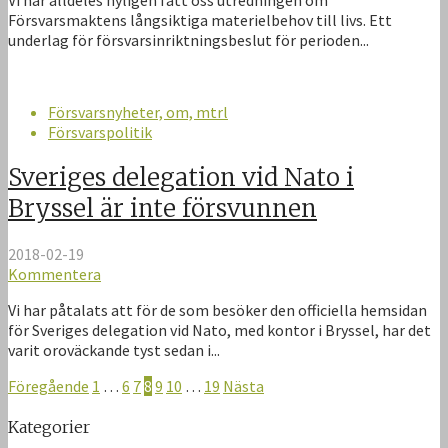
Försvarsmaktens långsiktiga materielbehov till livs. Ett
underlag för försvarsinriktningsbeslut för perioden...
Försvarsnyheter, om, mtrl
Försvarspolitik
Sveriges delegation vid Nato i
Bryssel är inte försvunnen
2018-02-19
Kommentera
Vi har påtalats att för de som besöker den officiella hemsidan
för Sveriges delegation vid Nato, med kontor i Bryssel, har det
varit oroväckande tyst sedan i...
Föregående
1
…
6
7
8
9
10
…
19
Nästa
Kategorier