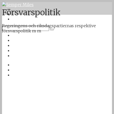
Försvarspolitik
Regeringens och riksdagspartiernas respektive
försvarspolitik m m
Twitter
Google Plus
Instagram
VK
Facebook
Första sidan
Om Semper Miles
Kontakt