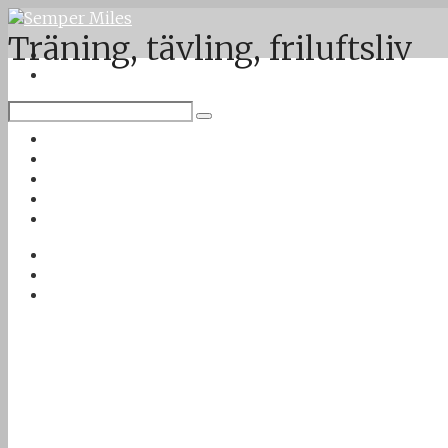
Träning, tävling, friluftsliv
Twitter
Google Plus
Instagram
VK
Facebook
Första sidan
Om Semper Miles
Kontakt