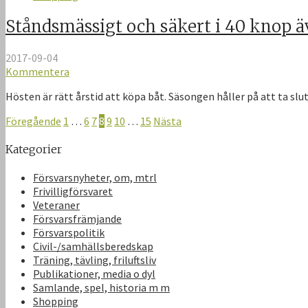
Ståndsmässigt och säkert i 40 knop ä
2017-09-04
Kommentera
Hösten är rätt årstid att köpa båt. Säsongen håller på att ta slut 
Föregående
1
…
6
7
8
9
10
…
15
Nästa
Kategorier
Försvarsnyheter, om, mtrl
Frivilligförsvaret
Veteraner
Försvarsfrämjande
Försvarspolitik
Civil-/samhällsberedskap
Träning, tävling, friluftsliv
Publikationer, media o dyl
Samlande, spel, historia m m
Shopping