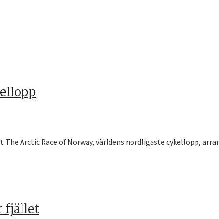
kellopp
 The Arctic Race of Norway, världens nordligaste cykellopp, arrang
fjället