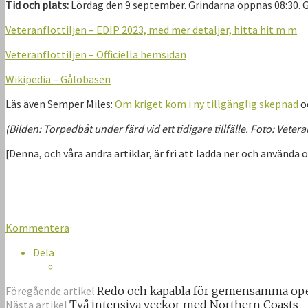
Tid och plats:
Lördag den 9 september. Grindarna öppnas 08:30.
Veteranflottiljen – EDIP 2023, med mer detaljer, hitta hit m m
Veteranflottiljen – Officiella hemsidan
Wikipedia – Gålöbasen
Läs även Semper Miles:
Om kriget kom i ny tillgänglig skepnad
o
(Bilden: Torpedbåt under färd vid ett tidigare tillfälle. Foto: Veteran
[Denna, och våra andra artiklar, är fri att ladda ner och använ
Kommentera
Dela
Föregående artikel
Redo och kapabla för gemensamma ope
Nästa artikel
Två intensiva veckor med Northern Coasts