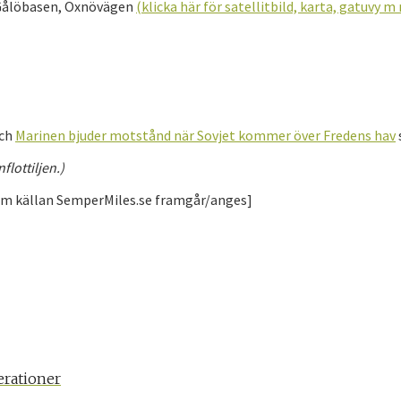
 Gålöbasen, Oxnövägen
(klicka här för satellitbild, karta, gatuvy m
ch
Marinen bjuder motstånd när Sovjet kommer över Fredens hav
flottiljen.)
da om källan SemperMiles.se framgår/anges]
rationer