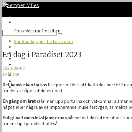
Foto: Veteranflottiljen
Twitter
Samlande, spel, historia m m
Google Plus
Instagram
En dag i Paradiset 2023
VK
Facebook
2023-09-08
av
Micke
Första sidan
Om Semper Miles
Det kanske kan tyckas
lite pretentiöst att kalla det här för En 
Kontakt
för det är något alldeles unikt.
En gång om året
slår man upp portarna och välkomnar allmänhe
något eller några av de imponerande museifartygen, är mäkta po
Enligt vad väderlekstjänsterna spår
ser det dessutom ut att kunn
för en dag i paradiset alltså!