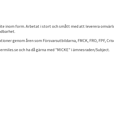
te inom form. Arbetat i stort och smått med att leverera omvärld
ndbarhet.
sationer genom åren som Försvarsutbildarna, FMCK, FRO, FPF, Cr
permiles.se och ha då gärna med "MICKE" i ämnesraden/Subject.