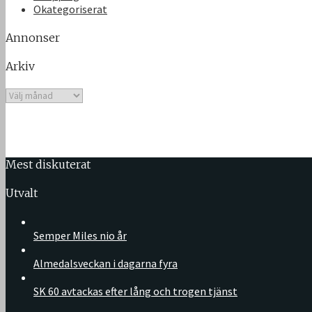
Okategoriserat
Annonser
Arkiv
Arkiv
Mest diskuterat
Utvalt
Semper Miles nio år
Almedalsveckan i dagarna fyra
SK 60 avtackas efter lång och trogen tjänst