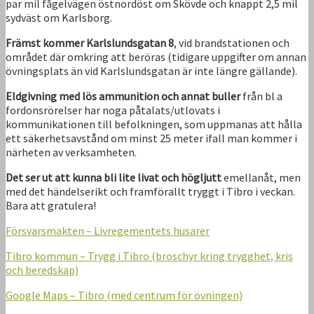
par mil fågelvägen östnordöst om Skövde och knappt 2,5 mil
sydväst om Karlsborg.
Främst kommer Karlslundsgatan 8
, vid brandstationen och
området där omkring att beröras (tidigare uppgifter om annan
övningsplats än vid Karlslundsgatan är inte längre gällande).
Eldgivning med lös ammunition och annat buller
från bl a
fordonsrörelser har noga påtalats/utlovats i
kommunikationen till befolkningen, som uppmanas att hålla
ett säkerhetsavstånd om minst 25 meter ifall man kommer i
närheten av verksamheten.
Det ser ut att kunna bli lite livat och högljutt
emellanåt, men
med det händelserikt och framförallt tryggt i Tibro i veckan.
Bara att gratulera!
Försvarsmakten – Livregementets husarer
Tibro kommun – Trygg i Tibro (broschyr kring trygghet, kris
och beredskap)
Google Maps – Tibro (med centrum för övningen)