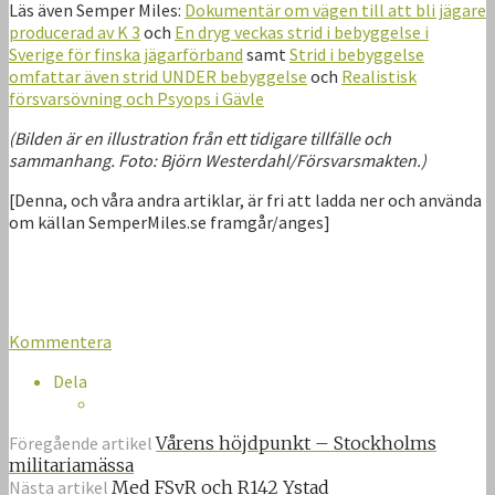
Läs även Semper Miles:
Dokumentär om vägen till att bli jägare
producerad av K 3
och
En dryg veckas strid i bebyggelse i
Sverige för finska jägarförband
samt
Strid i bebyggelse
omfattar även strid UNDER bebyggelse
och
Realistisk
försvarsövning och Psyops i Gävle
(Bilden är en illustration från ett tidigare tillfälle och
sammanhang. Foto: Björn Westerdahl/Försvarsmakten.)
[Denna, och våra andra artiklar, är fri att ladda ner och använda
om källan SemperMiles.se framgår/anges]
Kommentera
Dela
Föregående artikel
Vårens höjdpunkt – Stockholms
militariamässa
Nästa artikel
Med FSvR och R142 Ystad