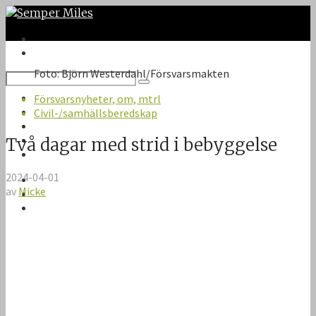
Foto: Björn Westerdahl/Försvarsmakten
Twitter
Försvarsnyheter, om, mtrl
Google Plus
Civil-/samhällsberedskap
Instagram
VK
Två dagar med strid i bebyggelse
Facebook
2024-04-01
Första sidan
av
Micke
Om Semper Miles
Kontakt