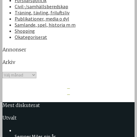
Försvarspolitik
Civil-/samhällsberedskap
Träning, tävling, friluftsliv
Publikationer, media o dyl
Samlande, spel, historia m m
Shopping
Okategoriserat
Annonser
Arkiv
Arkiv
Mest diskuterat
Utvalt
Semper Miles nio år