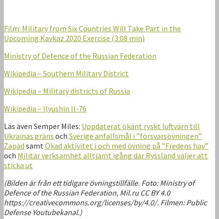
Film: Military from Six Countries Will Take Part in the
Upcoming Kavkaz 2020 Exercise (3:08 min)
Ministry of Defence of the Russian Federation
Wikipedia – Southern Military District
Wikipedia – Military districts of Russia
Wikipedia – Ilyushin Il-76
Läs även Semper Miles:
Uppdaterat ökänt ryskt luftvärn till
Ukrainas gräns
och
Sverige anfallsmål i ”försvarsövningen”
Zapad
samt
Ökad aktivitet i och med övning på ”Fredens hav”
och
Militär verksamhet alltjämt igång där Ryssland väljer att
sticka ut
(Bilden är från ett tidigare övningstillfälle. Foto: Ministry of
Defence of the Russian Federation, Mil.ru CC BY 4.0
https://creativecommons.org/licenses/by/4.0/. Filmen: Public
Defense Youtubekanal.)