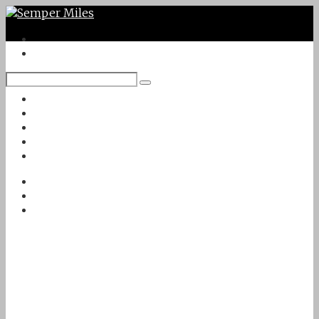
Twitter
Google Plus
Instagram
VK
Facebook
Första sidan
Om Semper Miles
Kontakt