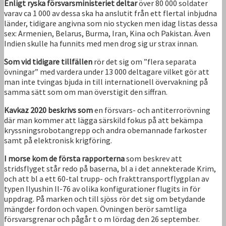
Enligt ryska försvarsministeriet deltar
över 80 000 soldater
varav ca 1 000 av dessa ska ha anslutit från ett flertal inbjudna
länder, tidigare angivna som nio stycken men idag listas dessa
sex: Armenien, Belarus, Burma, Iran, Kina och Pakistan. Även
Indien skulle ha funnits med men drog sig ur strax innan.
Som vid tidigare tillfällen
rör det sig om ”flera separata
övningar” med vardera under 13 000 deltagare vilket gör att
man inte tvingas bjuda in till internationell övervakning på
samma sätt som om man överstigit den siffran.
Kavkaz 2020 beskrivs som
en försvars- och antiterrorövning
där man kommer att lägga särskild fokus på att bekämpa
kryssningsrobotangrepp och andra obemannade farkoster
samt på elektronisk krigföring.
I morse kom de första rapporterna
som beskrev att
stridsflyget står redo på baserna, bl a i det annekterade Krim,
och att bl a ett 60-tal trupp- och frakttransportflygplan av
typen Ilyushin Il-76 av olika konfigurationer flugits in för
uppdrag. På marken och till sjöss rör det sig om betydande
mängder fordon och vapen. Övningen berör samtliga
försvarsgrenar och pågår t o m lördag den 26 september.