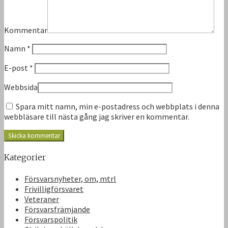
Kommentar
Namn
*
E-post
*
Webbsida
Spara mitt namn, min e-postadress och webbplats i denna
webbläsare till nästa gång jag skriver en kommentar.
Kategorier
Försvarsnyheter, om, mtrl
Frivilligförsvaret
Veteraner
Försvarsfrämjande
Försvarspolitik