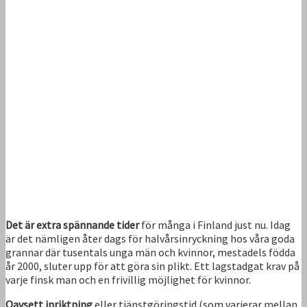
Det är extra spännande tider
för många i Finland just nu. Idag
är det nämligen åter dags för halvårsinryckning hos våra goda
grannar där tusentals unga män och kvinnor, mestadels födda
år 2000, sluter upp för att göra sin plikt. Ett lagstadgat krav på
varje finsk man och en frivillig möjlighet för kvinnor.
Oavsett inriktning
eller tjänstgöringstid (som varierar mellan