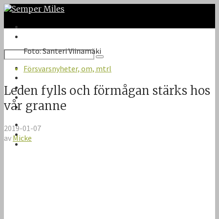
Foto: Santeri Viinamäki
Twitter
Försvarsnyheter, om, mtrl
Google Plus
Instagram
Leden fylls och förmågan stärks hos
VK
vår granne
Facebook
Första sidan
2019-01-07
Om Semper Miles
av
Micke
Kontakt