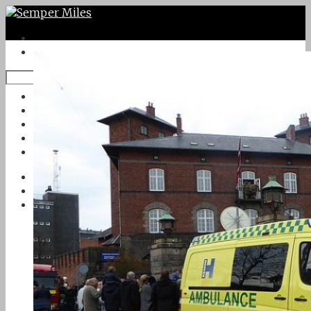
Twitter
Google Plus
Instagram
VK
Facebook
Första sidan
Om Semper Miles
Kontakt