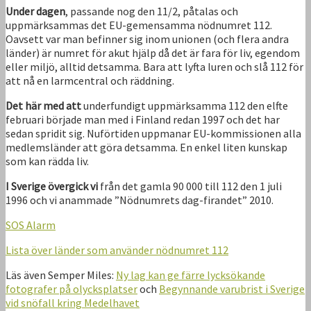
Under dagen
, passande nog den 11/2, påtalas och
uppmärksammas det EU-gemensamma nödnumret 112.
Oavsett var man befinner sig inom unionen (och flera andra
länder) är numret för akut hjälp då det är fara för liv, egendom
eller miljö, alltid detsamma. Bara att lyfta luren och slå 112 för
att nå en larmcentral och räddning.
Det här med att
underfundigt uppmärksamma 112 den elfte
februari började man med i Finland redan 1997 och det har
sedan spridit sig. Nuförtiden uppmanar EU-kommissionen alla
medlemsländer att göra detsamma. En enkel liten kunskap
som kan rädda liv.
I Sverige övergick vi
från det gamla 90 000 till 112 den 1 juli
1996 och vi anammade ”Nödnumrets dag-firandet” 2010.
SOS Alarm
Lista över länder som använder nödnumret 112
Läs även Semper Miles:
Ny lag kan ge färre lycksökande
fotografer på olycksplatser
och
Begynnande varubrist i Sverige
vid snöfall kring Medelhavet