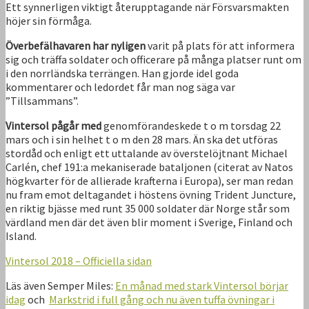
Ett synnerligen viktigt återupptagande när Försvarsmakten
höjer sin förmåga.
Överbefälhavaren har nyligen
varit på plats för att informera
sig och träffa soldater och officerare på många platser runt om
i den norrländska terrängen. Han gjorde idel goda
kommentarer och ledordet får man nog säga var
”Tillsammans”.
Vintersol pågår med
genomförandeskede t o m torsdag 22
mars och i sin helhet t o m den 28 mars. Än ska det utföras
stordåd och enligt ett uttalande av överstelöjtnant Michael
Carlén, chef 191:a mekaniserade bataljonen (citerat av Natos
högkvarter för de allierade krafterna i Europa), ser man redan
nu fram emot deltagandet i höstens övning Trident Juncture,
en riktig bjässe med runt 35 000 soldater där Norge står som
värdland men där det även blir moment i Sverige, Finland och
Island.
Vintersol 2018 – Officiella sidan
Läs även Semper Miles:
En månad med stark Vintersol börjar
idag
och
Markstrid i full gång och nu även tuffa övningar i