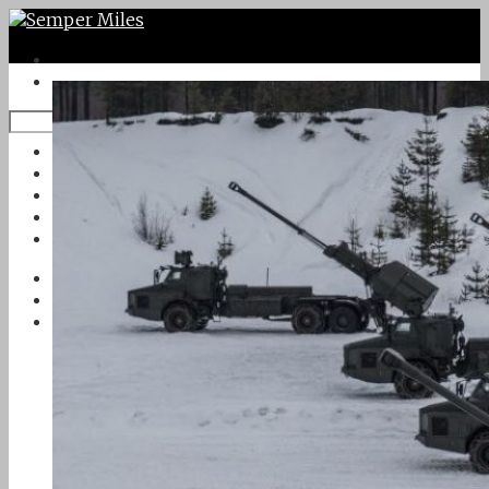
Twitter
Google Plus
Instagram
VK
Facebook
Första sidan
Om Semper Miles
Kontakt