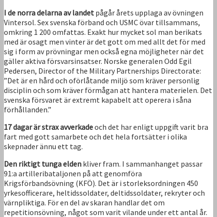
I de norra delarna av landet
pågår årets upplaga av övningen
Vintersol. Sex svenska förband och USMC övar tillsammans,
omkring 1 200 omfattas. Exakt hur mycket sol man berikats
med är osagt men vinter är det gott om med allt det för med
sig i form av prövningar men också egna möjligheter när det
gäller aktiva försvarsinsatser. Norske generalen Odd Egil
Pedersen, Director of the Military Partnerships Directorate:
”Det är en hård och oförlåtande miljö som kräver personlig
disciplin och som kräver förmågan att hantera materielen. Det
svenska försvaret är extremt kapabelt att operera i såna
förhållanden.”
17 dagar är strax avverkade
och det har enligt uppgift varit bra
fart med gott samarbete och det hela fortsätter i olika
skepnader ännu ett tag.
Den riktigt tunga elden
kliver fram. I sammanhanget passar
91:a artilleribataljonen på att genomföra
Krigsförbandsövning (KFÖ). Det är i storleksordningen 450
yrkesofficerare, heltidssoldater, deltidssoldater, rekryter och
värnpliktiga. För en del av skaran handlar det om
repetitionsövning, något som varit vilande under ett antal år.