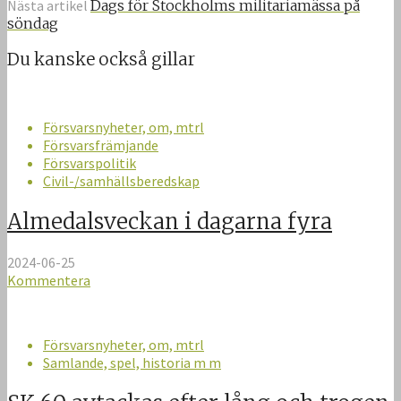
Nästa artikel
Dags för Stockholms militariamässa på
söndag
Du kanske också gillar
Försvarsnyheter, om, mtrl
Försvarsfrämjande
Försvarspolitik
Civil-/samhällsberedskap
Almedalsveckan i dagarna fyra
2024-06-25
Kommentera
Försvarsnyheter, om, mtrl
Samlande, spel, historia m m