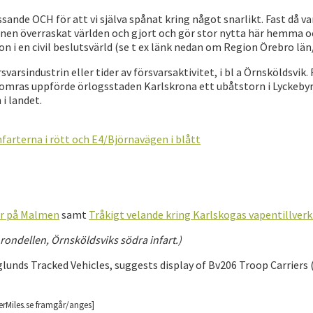
sande OCH för att vi själva spånat kring något snarlikt. Fast då 
nen överraskat världen och gjort och gör stor nytta här hemma och
on i en civil beslutsvärld (se t ex länk nedan om Region Örebro 
svarsindustrin eller tider av försvarsaktivitet, i bl a Örnsköldsvik
 somras uppförde örlogsstaden Karlskrona ett ubåtstorn i Lyckebyr
i landet.
nfarterna i rött och E4/Björnavägen i blått
år på Malmen
samt
Tråkigt velande kring Karlskogas vapentillver
 i rondellen, Örnsköldsviks södra infart.)
unds Tracked Vehicles, suggests display of Bv206 Troop Carriers (
erMiles.se framgår/anges]