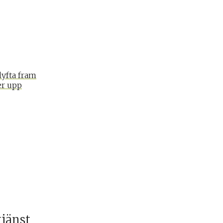
lyfta fram
er upp
tjänst