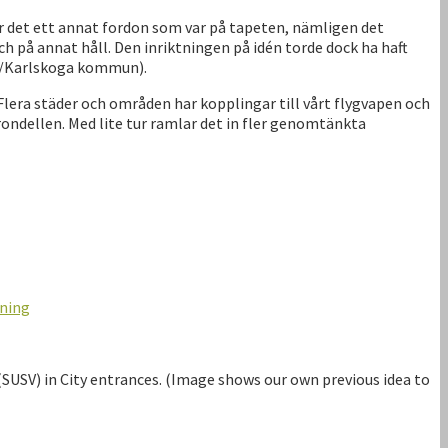
var det ett annat fordon som var på tapeten, nämligen det
 på annat håll. Den inriktningen på idén torde dock ha haft
län/Karlskoga kommun).
. Flera städer och områden har kopplingar till vårt flygvapen och
ondellen. Med lite tur ramlar det in fler genomtänkta
kning
SUSV) in City entrances. (Image shows our own previous idea to