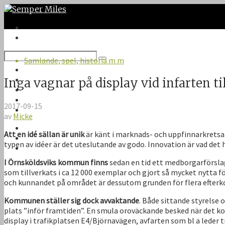
Samlande, spel, historia m m
Twitter
Google Plus
Inga vagnar på display vid infarten t
Instagram
VK
2017-09-15
Facebook
av
Micke
Första sidan
Att en idé sällan är unik
är känt i marknads- och uppfinnarkretsar
Om Semper Miles
typen av idéer är det uteslutande av godo. Innovation är vad det 
Kontakt
I Örnsköldsviks kommun finns
sedan en tid ett medborgarförsla
som tillverkats i ca 12 000 exemplar och gjort så mycket nytta f
och kunnandet på området är dessutom grunden för flera efter
Kommunen ställer sig dock avvaktande
. Både sittande styrelse
plats ”inför framtiden”. En smula oroväckande besked när det kom
display i trafikplatsen E4/Björnavägen, avfarten som bl a leder 