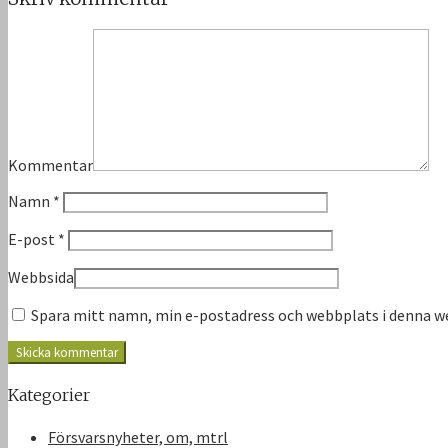
Kommentar
Namn
*
E-post
*
Webbsida
Spara mitt namn, min e-postadress och webbplats i denna we
Kategorier
Försvarsnyheter, om, mtrl