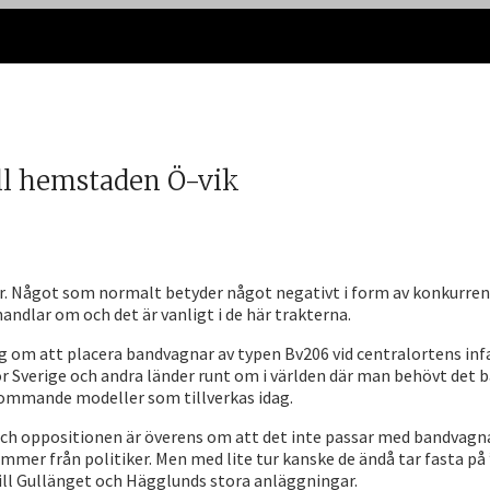
ill hemstaden Ö-vik
. Något som normalt betyder något negativt i form av konkurrens.
handlar om och det är vanligt i de här trakterna.
g om att placera bandvagnar av typen Bv206 vid centralortens i
ör Sverige och andra länder runt om i världen där man behövt det 
kommande modeller som tillverkas idag.
 och oppositionen är överens om att det inte passar med bandvagna
mer från politiker. Men med lite tur kanske de ändå tar fasta på 
till Gullänget och Hägglunds stora anläggningar.