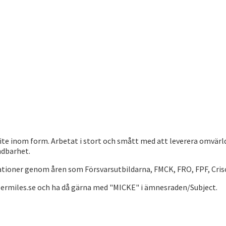
te inom form. Arbetat i stort och smått med att leverera omvärld
ndbarhet.
sationer genom åren som Försvarsutbildarna, FMCK, FRO, FPF, Cr
permiles.se och ha då gärna med "MICKE" i ämnesraden/Subject.