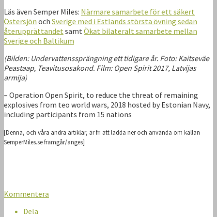
Läs även Semper Miles:
Närmare samarbete för ett säkert
Östersjön
och
Sverige med i Estlands största övning sedan
återupprättandet
samt
Ökat bilateralt samarbete mellan
Sverige och Baltikum
(Bilden: Undervattenssprängning ett tidigare år. Foto: Kaitseväe
Peastaap, Teavitusosakond. Film: Open Spirit 2017, Latvijas
armija)
– Operation Open Spirit, to reduce the threat of remaining
explosives from teo world wars, 2018 hosted by Estonian Navy,
including participants from 15 nations
[Denna, och våra andra artiklar, är fri att ladda ner och använda om källan
SemperMiles.se framgår/anges]
Kommentera
Dela