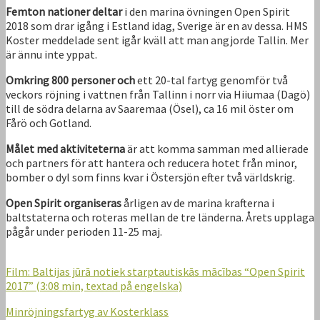
Femton nationer deltar
i den marina övningen Open Spirit
2018 som drar igång i Estland idag, Sverige är en av dessa. HMS
Koster meddelade sent igår kväll att man angjorde Tallin. Mer
är ännu inte yppat.
Omkring 800 personer och
ett 20-tal fartyg genomför två
veckors röjning i vattnen från Tallinn i norr via Hiiumaa (Dagö)
till de södra delarna av Saaremaa (Ösel), ca 16 mil öster om
Fårö och Gotland.
Målet med aktiviteterna
är att komma samman med allierade
och partners för att hantera och reducera hotet från minor,
bomber o dyl som finns kvar i Östersjön efter två världskrig.
Open Spirit organiseras
årligen av de marina krafterna i
baltstaterna och roteras mellan de tre länderna. Årets upplaga
pågår under perioden 11-25 maj.
Film: Baltijas jūrā notiek starptautiskās mācības “Open Spirit
2017” (3:08 min, textad på engelska)
Minröjningsfartyg av Kosterklass