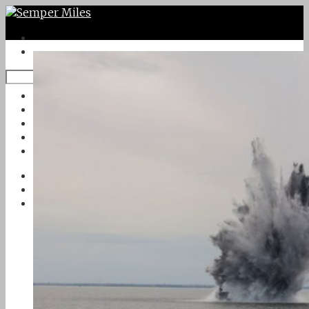
Twitter
Google Plus
Instagram
VK
Facebook
Första sidan
Om Semper Miles
Kontakt