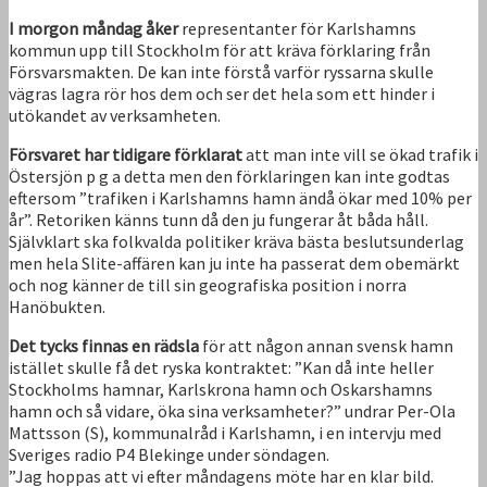
I morgon måndag åker
representanter för Karlshamns
kommun upp till Stockholm för att kräva förklaring från
Försvarsmakten. De kan inte förstå varför ryssarna skulle
vägras lagra rör hos dem och ser det hela som ett hinder i
utökandet av verksamheten.
Försvaret har tidigare förklarat
att man inte vill se ökad trafik i
Östersjön p g a detta men den förklaringen kan inte godtas
eftersom ”trafiken i Karlshamns hamn ändå ökar med 10% per
år”. Retoriken känns tunn då den ju fungerar åt båda håll.
Självklart ska folkvalda politiker kräva bästa beslutsunderlag
men hela Slite-affären kan ju inte ha passerat dem obemärkt
och nog känner de till sin geografiska position i norra
Hanöbukten.
Det tycks finnas en rädsla
för att någon annan svensk hamn
istället skulle få det ryska kontraktet: ”Kan då inte heller
Stockholms hamnar, Karlskrona hamn och Oskarshamns
hamn och så vidare, öka sina verksamheter?” undrar Per-Ola
Mattsson (S), kommunalråd i Karlshamn, i en intervju med
Sveriges radio P4 Blekinge under söndagen.
”Jag hoppas att vi efter måndagens möte har en klar bild.