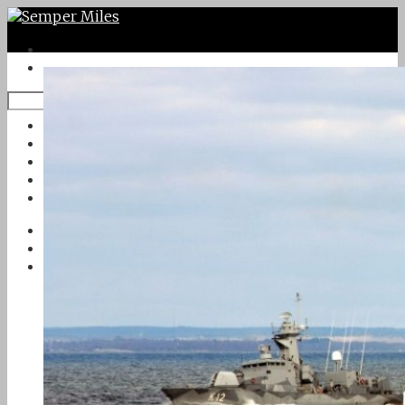
Twitter
Google Plus
Instagram
VK
Facebook
Första sidan
Om Semper Miles
Kontakt