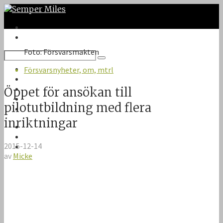
Foto: Försvarsmakten
Twitter
Försvarsnyheter, om, mtrl
Google Plus
Instagram
Öppet för ansökan till
VK
pilotutbildning med flera
Facebook
inriktningar
Första sidan
Om Semper Miles
2015-12-14
Kontakt
av
Micke