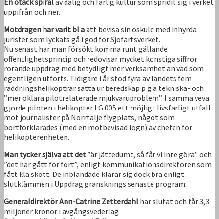
En otäck spiral
av dålig och farlig kultur som spridit sig i verket
uppifrån och ner.
Motdragen har varit bl a
att bevisa sin oskuld med inhyrda
jurister som lyckats gå i god för Sjöfartsverket.
Nu senast har man försökt komma runt gällande
offentlighetsprincip och redovisar mycket konstiga siffror
rörande uppdrag med betydligt mer verksamhet än vad som
egentligen utförts. Tidigare i år stod fyra av landets fem
räddningshelikoptrar satta ur beredskap p g a tekniska- och
”mer oklara pilotrelaterade mjukvaruproblem”. I samma veva
gjorde piloten i helikopter LG 005 ett möjligt livsfarligt utfall
mot journalister på Norrtälje flygplats, något som
bortförklarades (med en motbevisad lögn) av chefen för
helikopterenheten.
Man tycker själva att det
”är jättedumt, så får vi inte göra” och
”det har gått för fort”, enligt kommunikationsdirektören som
fått klä skott. De inblandade klarar sig dock bra enligt
slutklämmen i Uppdrag gransknings senaste program:
Generaldirektör Ann-Catrine Zetterdahl
har slutat och får 3,3
miljoner kronor i avgångsvederlag