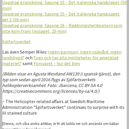
Uppdrag granskning, Säsong 15 – Det italienska handslaget (59
min)
Uppdrag granskning, Säsong 15 – Det italienska handslaget:
del 2 (59 min)
Uppdrag granskning, Säsong 16 – Räddningshelikoptern som
inte kom fram (inslaget, 25 min)
Sjöfartsverket
Läs även Semper Miles:
Ingen garnison, ingen sjukvård, ingen
landsbygd?
och
Togs och tas alla möjligheter för avvecklad
materiel?
samt
Försvaret – hur det blev
(Bilden visar en Agusta Westland AW139 (i spansk tjänst), den
typ som sedan april 2016 flygs av Sjöfartsverkets
helikopterverksamhet. Foto: Jbarcena, CC BY-SA 4.0
https://creativecommons.org/licenses/by-sa/4.0/)
– The Helicopter related affairs at Swedish Maritime
Administration ”Sjöfartsverket” continues to surprise with its
ill stained culture
[Denna, och våra andra artiklar, är fri att ladda ner och använda om källan