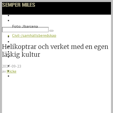
Foto: Jbarcena
Civil-/samhällsberedskap
Twitter
Google Plus
Helikoptrar och verket med en egen
Instagram
VK
läskig kultur
Facebook
Första sidan
2017-09-23
Om Semper Miles
av
Micke
Kontakt