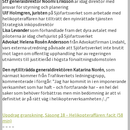
Stf generaldirektör Noomi Eriksson
är idag direktör med
ansvar för styrning och planering
Ulf Holmgren, juristen
på Sjöfartsverket som arbetade med
helikopteraffären har tillträtt den nyinrättade tjänsten
Strategisk inköpsdirektör
Lisa Levander
som förhandlade fram det dyra avtalet med
piloterna är idag chefsjurist på Sjöfartsverket
Advokat Helena Rosén Andersson
från Advokatfirman Lindahl,
vars externa utredning påvisade att Sjöfartsverket inte brutit
mot lagen om offentlig upphandling har av regeringen
utnämnts till justitieråd i högsta förvaltningsdomstolen
Den nytillträdda generaldirektören Katarina Norén
, som
närmast kommer från Trafikverkets ledningsgrupp,
kommenterade i förrgår: ”Jag har kommit in i en imponerande
verksamhet som har haft – och fortfarande har – en hel del
saker som behöver förbättras men min bedömning är att vi
definitivt är på rätt väg i helikopterverksamheten /../”
Uppdrag granskning, Säsong 18 – Helikopteraffären: facit (58
min)
– – – –