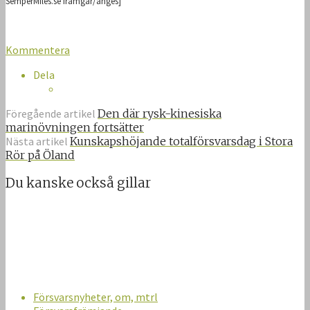
SemperMiles.se framgår/anges]
Kommentera
Dela
Föregående artikel
Den där rysk-kinesiska
marinövningen fortsätter
Nästa artikel
Kunskapshöjande totalförsvarsdag i Stora
Rör på Öland
Du kanske också gillar
Försvarsnyheter, om, mtrl