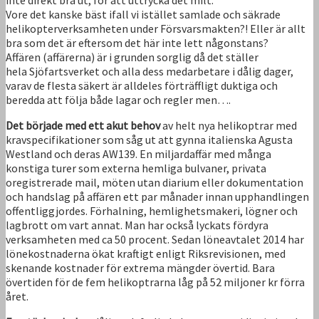
Vore det kanske bäst ifall vi istället samlade och säkrade
helikopterverksamheten under Försvarsmakten?! Eller är allt
bra som det är eftersom det här inte lett någonstans?
Affären (affärerna) är i grunden sorglig då det ställer
hela Sjöfartsverket och alla dess medarbetare i dålig dager,
varav de flesta säkert är alldeles förträffligt duktiga och
beredda att följa både lagar och regler men….
Det började med ett akut behov
av helt nya helikoptrar med
kravspecifikationer som såg ut att gynna italienska Agusta
Westland och deras AW139. En miljardaffär med många
konstiga turer som externa hemliga bulvaner, privata
oregistrerade mail, möten utan diarium eller dokumentation
och handslag på affären ett par månader innan upphandlingen
offentliggjordes. Förhalning, hemlighetsmakeri, lögner och
lagbrott om vart annat. Man har också lyckats fördyra
verksamheten med ca 50 procent. Sedan löneavtalet 2014 har
lönekostnaderna ökat kraftigt enligt Riksrevisionen, med
skenande kostnader för extrema mängder övertid. Bara
övertiden för de fem helikoptrarna låg på 52 miljoner kr förra
året.