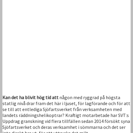
Kan det ha blivit hög tid att
någon med ryggrad på högsta
statlig nivå drar fram det här i ljuset, för lagförande och för att
se till att entlediga Sjöfartsverket från verksamheten med
landets räddningshelikoptrar? Kraftigt motarbetade har SVT:s
Uppdrag granskning vid flera tillfällen sedan 2014 försökt syna
Sjöfartsverket och deras verksamhet i sömmarna och det ser
inte direkt bra ut, för att uttrycka det milt.