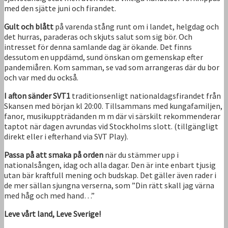
med den sjätte juni och firandet.
Gult och blått
på varenda stång runt om i landet, helgdag och
det hurras, paraderas och skjuts salut som sig bör. Och
intresset för denna samlande dag är ökande. Det finns
dessutom en uppdämd, sund önskan om gemenskap efter
pandemiåren. Kom samman, se vad som arrangeras där du bor
och var med du också.
I afton sänder SVT1
traditionsenligt nationaldagsfirandet från
Skansen med början kl 20:00. Tillsammans med kungafamiljen,
fanor, musikuppträdanden m m där vi särskilt rekommenderar
taptot när dagen avrundas vid Stockholms slott. (tillgängligt
direkt eller i efterhand via SVT Play).
Passa på att smaka på orden
när du stämmer upp i
nationalsången, idag och alla dagar. Den är inte enbart tjusig
utan bär kraftfull mening och budskap. Det gäller även rader i
de mer sällan sjungna verserna, som ”Din rätt skall jag värna
med håg och med hand…”
Leve vårt land, Leve Sverige!