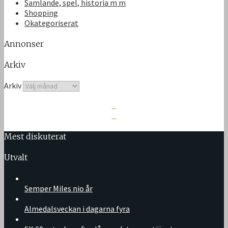
Samlande, spel, historia m m
Shopping
Okategoriserat
Annonser
Arkiv
Arkiv
Mest diskuterat
Utvalt
Semper Miles nio år
Almedalsveckan i dagarna fyra