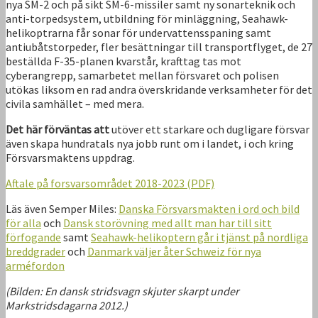
nya SM-2 och på sikt SM-6-missiler samt ny sonarteknik och
anti-torpedsystem, utbildning för minläggning, Seahawk-
helikoptrarna får sonar för undervattensspaning samt
antiubåtstorpeder, fler besättningar till transportflyget, de 27
beställda F-35-planen kvarstår, krafttag tas mot
cyberangrepp, samarbetet mellan försvaret och polisen
utökas liksom en rad andra överskridande verksamheter för det
civila samhället – med mera.
Det här förväntas att
utöver ett starkare och dugligare försvar
även skapa hundratals nya jobb runt om i landet, i och kring
Försvarsmaktens uppdrag.
Aftale på forsvarsområdet 2018-2023 (PDF)
Läs även Semper Miles:
Danska Försvarsmakten i ord och bild
för alla
och
Dansk storövning med allt man har till sitt
förfogande
samt
Seahawk-helikoptern går i tjänst på nordliga
breddgrader
och
Danmark väljer åter Schweiz för nya
arméfordon
(Bilden: En dansk stridsvagn skjuter skarpt under
Markstridsdagarna 2012.)