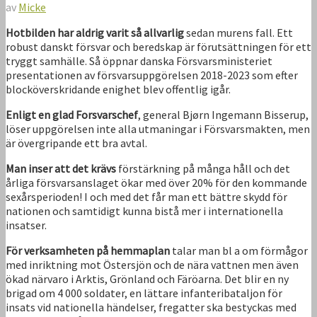
av
Micke
Hotbilden har aldrig varit så allvarlig
sedan murens fall. Ett
robust danskt försvar och beredskap är förutsättningen för ett
tryggt samhälle. Så öppnar danska Försvarsministeriet
presentationen av försvarsuppgörelsen 2018-2023 som efter
blocköverskridande enighet blev offentlig igår.
Enligt en glad Forsvarschef
, general Bjørn Ingemann Bisserup,
löser uppgörelsen inte alla utmaningar i Försvarsmakten, men
är övergripande ett bra avtal.
Man inser att det krävs
förstärkning på många håll och det
årliga försvarsanslaget ökar med över 20% för den kommande
sexårsperioden! I och med det får man ett bättre skydd för
nationen och samtidigt kunna bistå mer i internationella
insatser.
För verksamheten på hemmaplan
talar man bl a om förmågor
med inriktning mot Östersjön och de nära vattnen men även
ökad närvaro i Arktis, Grönland och Färöarna. Det blir en ny
brigad om 4 000 soldater, en lättare infanteribataljon för
insats vid nationella händelser, fregatter ska bestyckas med