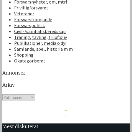
Försvarsnyheter, om, mtrl
Frivilligförsvaret
Veteraner
Försvarsfrämjande
Försvarspolitik
Civil-/samhällsberedskap
Träning, tävling, friluftsliv
Publikationer, media o dyl
Samlande, spel, historia m m
Shopping
Okategoriserat
Annonser
Arkiv
Arkiv
Mest diskuterat