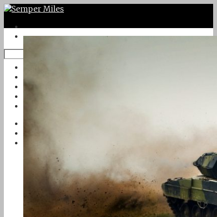
Twitter
Google Plus
Instagram
VK
Facebook
Första sidan
Om Semper Miles
Kontakt