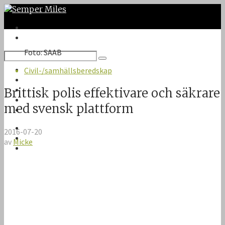
Foto: SAAB
Twitter
Civil-/samhällsberedskap
Google Plus
Instagram
Brittisk polis effektivare och säkrare
VK
med svensk plattform
Facebook
Första sidan
2016-07-20
Om Semper Miles
av
Micke
Kontakt