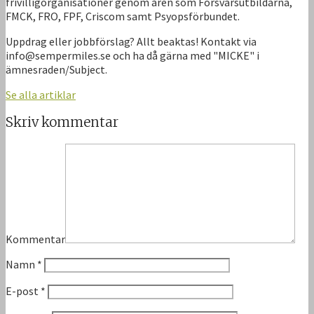
frivilligorganisationer genom åren som Försvarsutbildarna,
FMCK, FRO, FPF, Criscom samt Psyopsförbundet.
Uppdrag eller jobbförslag? Allt beaktas! Kontakt via
info@sempermiles.se och ha då gärna med "MICKE" i
ämnesraden/Subject.
Se alla artiklar
Skriv kommentar
Kommentar
Namn
*
E-post
*