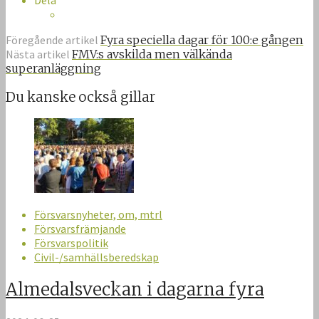
Föregående artikel
Fyra speciella dagar för 100:e gången
Nästa artikel
FMV:s avskilda men välkända
superanläggning
Du kanske också gillar
Försvarsnyheter, om, mtrl
Försvarsfrämjande
Försvarspolitik
Civil-/samhällsberedskap
Almedalsveckan i dagarna fyra