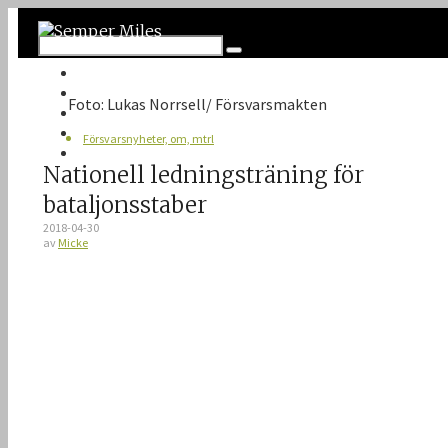
Twitter
Google Plus
Foto: Lukas Norrsell/ Försvarsmakten
Instagram
VK
Försvarsnyheter, om, mtrl
Facebook
Nationell ledningsträning för
bataljonsstaber
2018-04-30
av
Micke