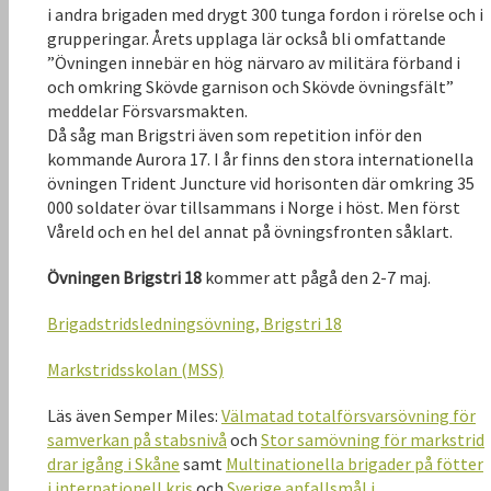
i andra brigaden med drygt 300 tunga fordon i rörelse och i
grupperingar. Årets upplaga lär också bli omfattande
”Övningen innebär en hög närvaro av militära förband i
och omkring Skövde garnison och Skövde övningsfält”
meddelar Försvarsmakten.
Då såg man Brigstri även som repetition inför den
kommande Aurora 17. I år finns den stora internationella
övningen Trident Juncture vid horisonten där omkring 35
000 soldater övar tillsammans i Norge i höst. Men först
Våreld och en hel del annat på övningsfronten såklart.
Övningen Brigstri 18
kommer att pågå den 2-7 maj.
Brigadstridsledningsövning, Brigstri 18
Markstridsskolan (MSS)
Läs även Semper Miles:
Välmatad totalförsvarsövning för
samverkan på stabsnivå
och
Stor samövning för markstrid
drar igång i Skåne
samt
Multinationella brigader på fötter
i internationell kris
och
Sverige anfallsmål i