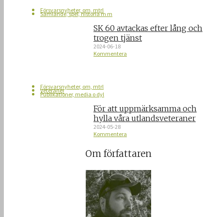
Försvarsnyheter, om, mtrl
Samlande, spel, historia m m
SK 60 avtackas efter lång och
trogen tjänst
2024-06-18
Kommentera
Försvarsnyheter, om, mtrl
Veteraner
Publikationer, media o dyl
För att uppmärksamma och
hylla våra utlandsveteraner
2024-05-28
Kommentera
Om författaren