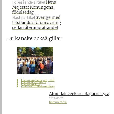
Föregående artikel
Hans
Majestät Konungens
födelsedag
Nästa artikel
Sverige med
i Estlands största övning
sedan återupprättandet
Du kanske också gillar
Försvarsnyheter, om, mtrl
Försvarsfrämjande
Försvarspolitik
Civil-/samhällsberedskap
Almedalsveckan i dagarna fyra
2024-06-25
Kommentera